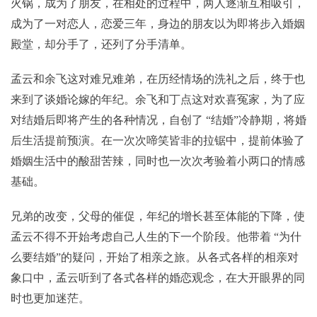
火锅，成为了朋友，在相处的过程中，两人逐渐互相吸引，
成为了一对恋人，恋爱三年，身边的朋友以为即将步入婚姻
殿堂，却分手了，还列了分手清单。
孟云和余飞这对难兄难弟，在历经情场的洗礼之后，终于也
来到了谈婚论嫁的年纪。余飞和丁点这对欢喜冤家，为了应
对结婚后即将产生的各种情况，自创了 “结婚”冷静期，将婚
后生活提前预演。在一次次啼笑皆非的拉锯中，提前体验了
婚姻生活中的酸甜苦辣，同时也一次次考验着小两口的情感
基础。
兄弟的改变，父母的催促，年纪的增长甚至体能的下降，使
孟云不得不开始考虑自己人生的下一个阶段。他带着 “为什
么要结婚”的疑问，开始了相亲之旅。从各式各样的相亲对
象口中，孟云听到了各式各样的婚恋观念，在大开眼界的同
时也更加迷茫。