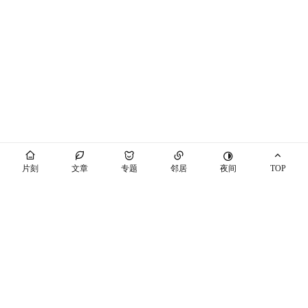
夜间
片刻
文章
专题
邻居
TOP
海屿你
马也_Crabbit
THEME BY PIXIT
个站商店
开往
十年之约
萌ICP备20230089号
空间穿梭
随机博客
博友圈
辽ICP备2021003813号-7
辽公网安备21041102000447号