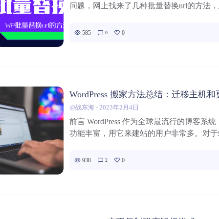
问题，网上找来了几种批量替换url的方法，总
585
0
0
WordPress 搬家方法总结：迁移主机
@战东海
-
2023年2月4日
前言 WordPress 作为全球最流行的博客
功能丰富，用它来建站的用户非常多。对于站
938
0
2