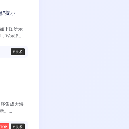
息”提示
现，如下图所示：
rdP...
# 技术
网站程序集成大海
...
TOP
# 技术