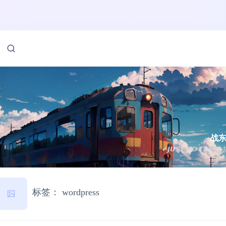
战
✔𝙅𝙐𝙎𝙏 𝘿𝙊 𝙏𝙄 勇
标签：
wordpress