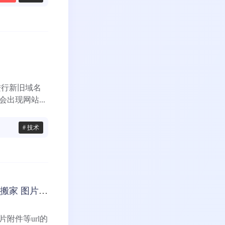
要进行新旧域名
出现网站...
# 技术
WordPress批量替换url的方法 更换域名 搬家 图片外链用的到
附件等url的