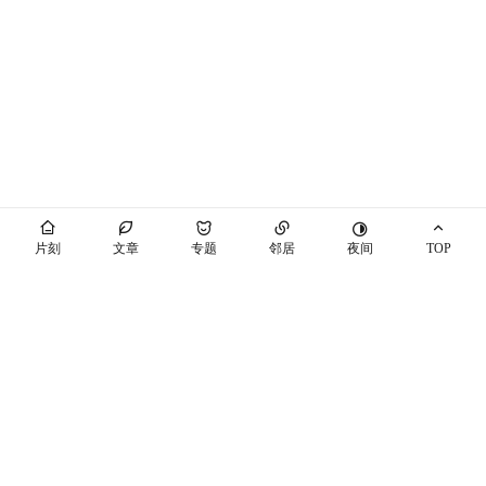
夜间
片刻
文章
专题
邻居
TOP
海屿你
马也_Crabbit
THEME BY PIXIT
个站商店
开往
十年之约
萌ICP备20230089号
空间穿梭
随机博客
博友圈
辽ICP备2021003813号-7
辽公网安备21041102000447号