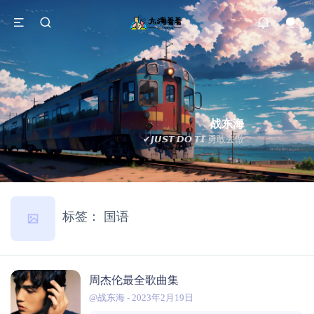
战东海
✔𝙅𝙐𝙎𝙏 𝘿𝙊 𝙏𝙄 勇敢去做
标签：
国语
周杰伦最全歌曲集
@战东海
-
2023年2月19日