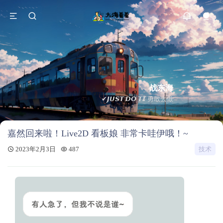
战东海
✔𝙅𝙐𝙎𝙏 𝘿𝙊 𝙏𝙄 勇敢去做
嘉然回来啦！Live2D 看板娘 非常卡哇伊哦！~
2023年2月3日
487
技术