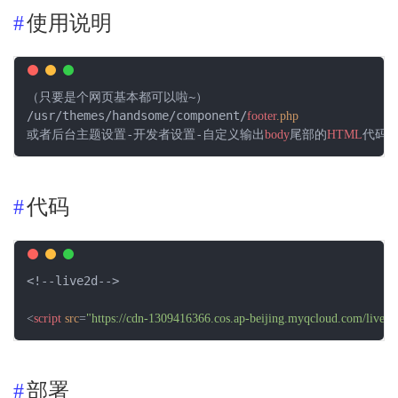
使用说明
（只要是个网页基本都可以啦~）

/usr/themes/handsome/component/
footer
.php
或者后台主题设置-开发者设置-自定义输出
尾部的
代码
body
HTML
代码
<!--live2d-->

<
script
src
=
"https://cdn-1309416366.cos.ap-beijing.myqcloud.com/live2d
部署