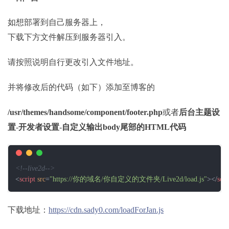
如想部署到自己服务器上，
下载下方文件解压到服务器引入。
请按照说明自行更改引入文件地址。
并将修改后的代码（如下）添加至博客的
/usr/themes/handsome/component/footer.php
或者
后台主题设
置
-
开发者设置
-
自定义输出body尾部的HTML代码
<!--live2d-->
<
script
src
=
"https://你的域名/你自定义的文件夹/Live2d/load.js"
>
</
scri
下载地址：
https://cdn.sady0.com/loadForJan.js