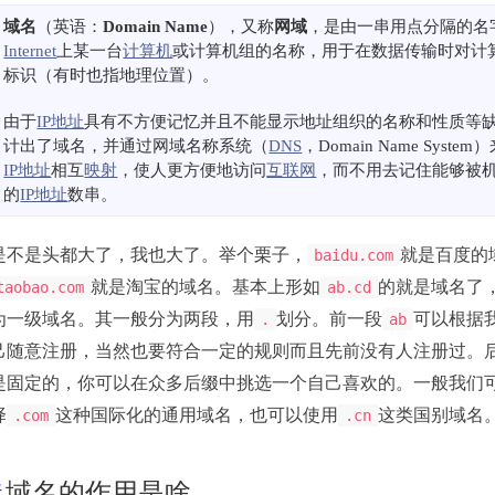
域名
（英语：
Domain Name
），又称
网域
，是由一串用点分隔的名
Internet
上某一台
计算机
或计算机组的名称，用于在数据传输时对计
标识（有时也指地理位置）。
由于
IP地址
具有不方便记忆并且不能显示地址组织的名称和性质等
计出了域名，并通过网域名称系统（
DNS
，Domain Name Syst
IP地址
相互
映射
，使人更方便地访问
互联网
，而不用去记住能够被
的
IP地址
数串。
是不是头都大了，我也大了。举个栗子，
就是百度的
baidu.com
就是淘宝的域名。基本上形如
的就是域名了
taobao.com
ab.cd
为一级域名。其一般分为两段，用
划分。前一段
可以根据
.
ab
己随意注册，当然也要符合一定的规则而且先前没有人注册过。
是固定的，你可以在众多后缀中挑选一个自己喜欢的。一般我们
择
这种国际化的通用域名，也可以使用
这类国别域名
.com
.cn
域名的作用是啥