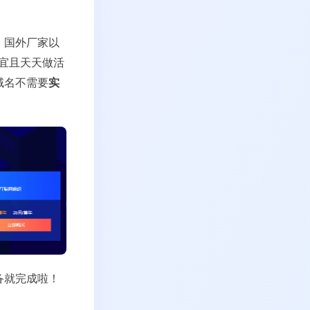
；国外厂家以
便宜且天天做活
域名不需要
实
备就完成啦！