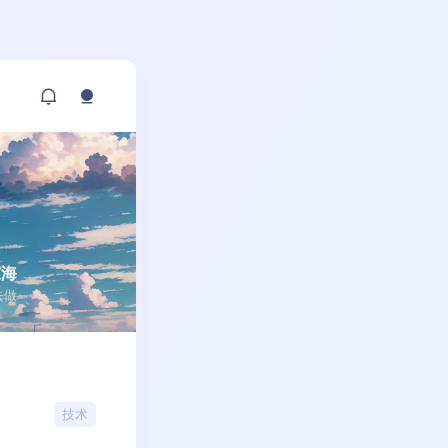
东海
敢去做
技术