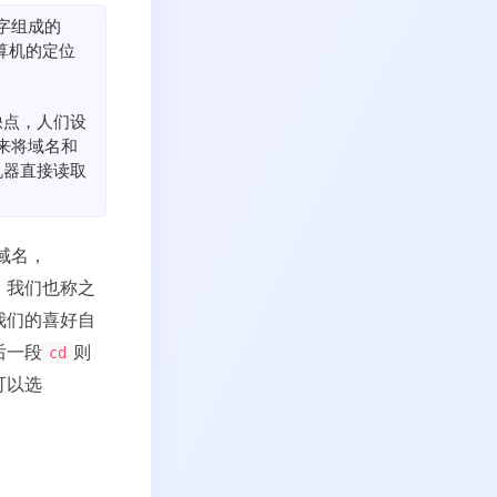
字组成的
算机的定位
缺点，人们设
em）来将域名和
机器直接读取
域名，
，我们也称之
我们的喜好自
后一段
则
cd
可以选
。