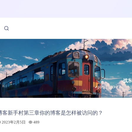
战
✔𝙅𝙐𝙎𝙏 𝘿𝙊 𝙏𝙄 勇
博客新手村第三章你的博客是怎样被访问的？
2023年2月5日
489