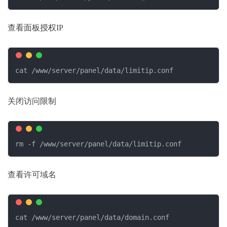
查看面板授权IP
cat /www/server/panel/data/limitip.conf
关闭访问限制
rm -f /www/server/panel/data/limitip.conf
查看许可域名
cat /www/server/panel/data/domain.conf