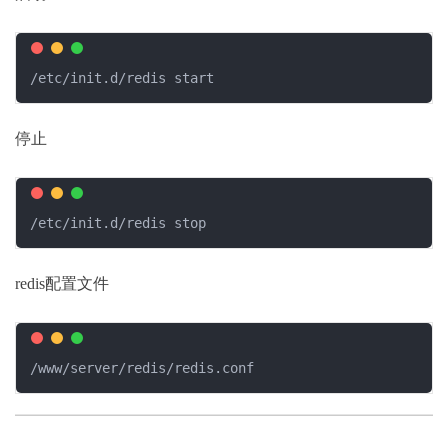
/etc/init.d/redis start
停止
/etc/init.d/redis stop
redis配置文件
/www/server/redis/redis.conf