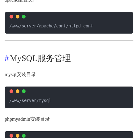
/www/server/apache/conf/httpd.conf
MySQL服务管理
mysql安装目录
/www/server/mysql
phpmyadmin安装目录