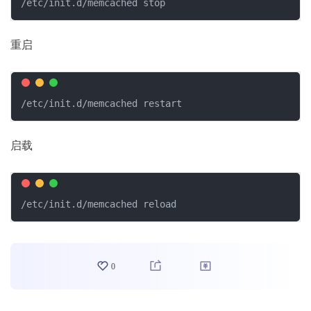
/etc/init.d/memcached stop
重启
/etc/init.d/memcached restart
启载
/etc/init.d/memcached reload
0