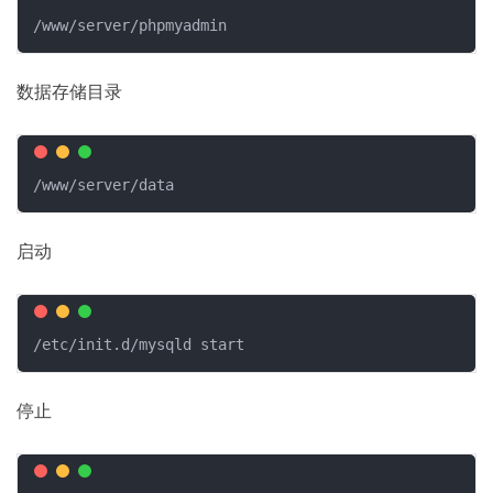
/www/server/phpmyadmin
数据存储目录
/www/server/data
启动
/etc/init.d/mysqld start
停止