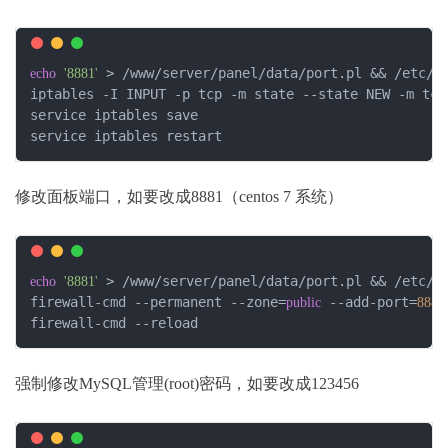
 > /www/server/panel/data/port.pl && /etc/in
echo
'8881'
iptables -I INPUT -p tcp -m state --state NEW -m tcp
service iptables save

service iptables restart
修改面板端口，如要改成8881（centos 7 系统）
 > /www/server/panel/data/port.pl && /etc/in
echo
'8881'
firewall-cmd --permanent --zone=
 --add-port=
public
8881
firewall-cmd --reload
强制修改MySQL管理(root)密码，如要改成123456