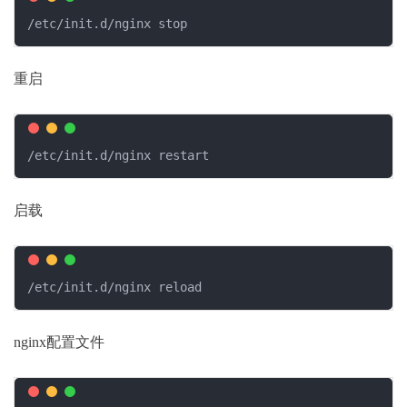
/etc/init.d/nginx stop
重启
/etc/init.d/nginx restart
启载
/etc/init.d/nginx reload
nginx配置文件