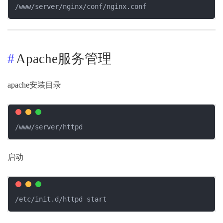
/www/server/nginx/conf/nginx.conf
Apache服务管理
apache安装目录
/www/server/httpd
启动
/etc/init.d/httpd start