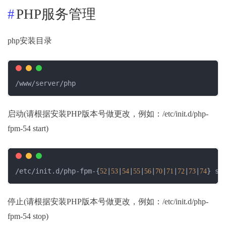
PHP服务管理
php安装目录
/www/server/php
启动(请根据安装PHP版本号做更改，例如：/etc/init.d/php-
fpm-54 start)
/etc/init.d/php-fpm-{
|
|
|
|
|
|
|
|
|
} st
52
53
54
55
56
70
71
72
73
74
停止(请根据安装PHP版本号做更改，例如：/etc/init.d/php-
fpm-54 stop)