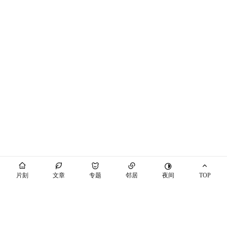
夜间
片刻
文章
专题
邻居
TOP
海屿你
马也_Crabbit
THEME BY PIXIT
个站商店
开往
十年之约
萌ICP备20230089号
空间穿梭