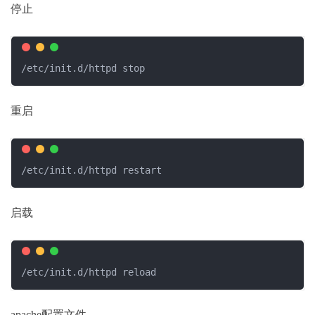
停止
/etc/init.d/httpd stop
重启
/etc/init.d/httpd restart
启载
/etc/init.d/httpd reload
apache配置文件