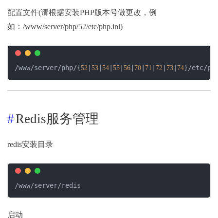
配置文件(请根据安装PHP版本号做更改，例
如：/www/server/php/52/etc/php.ini)
/www/server/php/{
|
|
|
|
|
|
|
|
|
}/etc/ph
52
53
54
55
56
70
71
72
73
74
Redis服务管理
redis安装目录
/www/server/redis
启动