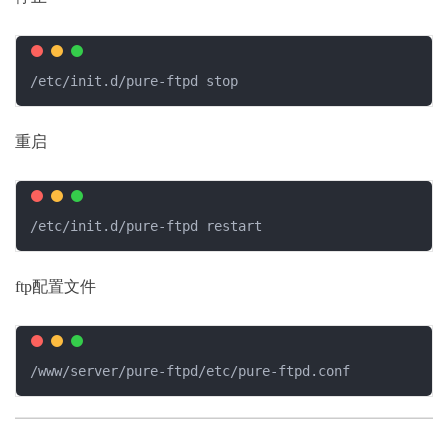
/etc/init.d/pure-ftpd stop
重启
/etc/init.d/pure-ftpd restart
ftp配置文件
/www/server/pure-ftpd/etc/pure-ftpd.conf