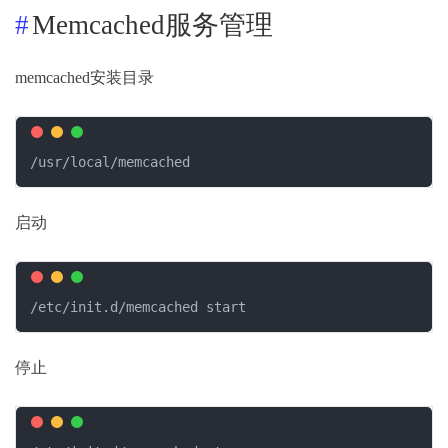
Memcached服务管理
memcached安装目录
/usr/local/memcached
启动
/etc/init.d/memcached start
停止