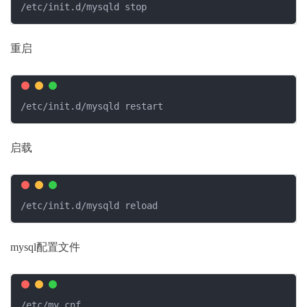
/etc/init.d/mysqld stop
重启
/etc/init.d/mysqld restart
启载
/etc/init.d/mysqld reload
mysql配置文件
/etc/my.cnf