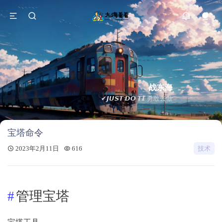
战东海
✔𝙅𝙐𝙎𝙏 𝘿𝙊 𝙏𝙄 勇敢去做
宝塔命令
2023年2月11日
616
技术
管理宝塔