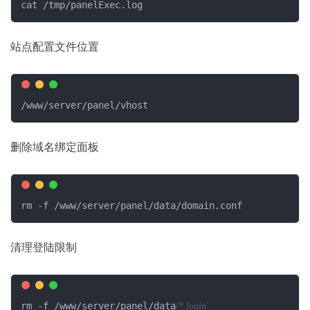
cat /tmp/panelExec.log
站点配置文件位置
/www/server/panel/vhost
删除域名绑定面板
rm -f /www/server/panel/data/domain.conf
清理登陆限制
rm -f /www/server/panel/data
/*.login