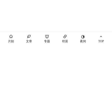
夜间
片刻
文章
专题
邻居
TOP
海屿你
马也_Crabbit
THEME BY PIXIT
个站商店
开往
十年之约
萌ICP备20230089号
空间穿梭
随机博客
博友圈
辽ICP备2021003813号-7
辽公网安备21041102000447号