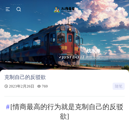
战东海
✔𝙅𝙐𝙎𝙏 𝘿𝙊 𝙏𝙄 勇敢去做
克制自己的反驳欲
2023年2月26日
769
随笔
[情商最高的行为就是克制自己的反驳
欲]