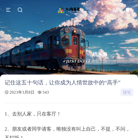
战东海
✔𝙅𝙐𝙎𝙏 𝘿𝙊 𝙏𝙄 勇敢去做
记住这五十句话，让你成为人情世故中的“高手”
2023年3月8日
543
随笔
1、去别人家，只在客厅！
2、朋友或者同学请客，唯独没有叫上自己，不提，不问，
不打听！