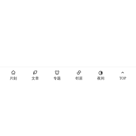
夜间
片刻
文章
专题
邻居
TOP
海屿你
马也_Crabbit
THEME BY PIXIT
个站商店
开往
十年之约
萌ICP备20230089号
空间穿梭
随机博客
博友圈
辽ICP备2021003813号-7
辽公网安备21041102000447号