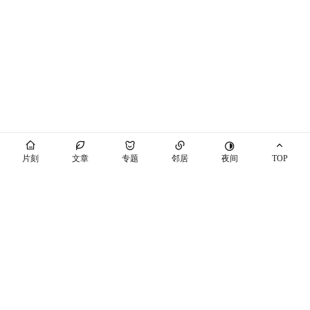
夜间
片刻
文章
专题
邻居
TOP
海屿你
马也_Crabbit
THEME BY PIXIT
个站商店
开往
十年之约
萌ICP备20230089号
空间穿梭
随机博客
博友圈
辽ICP备2021003813号-7
辽公网安备21041102000447号