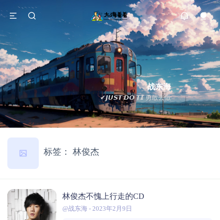
战东海
✔𝙅𝙐𝙎𝙏 𝘿𝙊 𝙏𝙄 勇敢去做
标签：
林俊杰
林俊杰不愧上行走的CD
@战东海
-
2023年2月9日