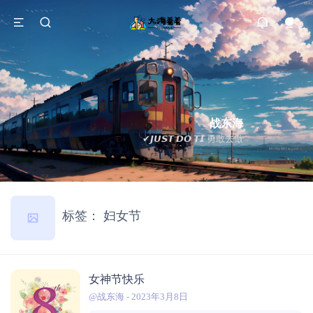
战东海
✔𝙅𝙐𝙎𝙏 𝘿𝙊 𝙏𝙄 勇敢去做
标签：
妇女节
女神节快乐
@战东海
-
2023年3月8日