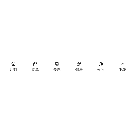
夜间
片刻
文章
专题
邻居
TOP
海屿你
马也_Crabbit
THEME BY PIXIT
个站商店
开往
十年之约
萌ICP备20230089号
空间穿梭
随机博客
博友圈
辽ICP备2021003813号-7
辽公网安备21041102000447号