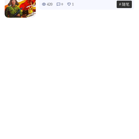
420
1
# 随笔
0