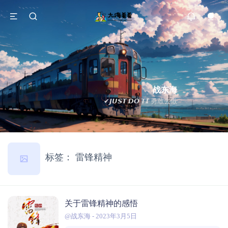
战东海
✔𝙅𝙐𝙎𝙏 𝘿𝙊 𝙏𝙄 勇敢去做
标签：
雷锋精神
关于雷锋精神的感悟
@战东海
-
2023年3月5日