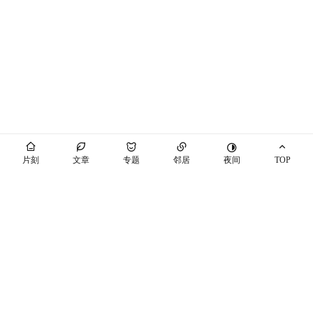
夜间
片刻
文章
专题
邻居
TOP
海屿你
马也_Crabbit
THEME BY PIXIT
个站商店
开往
十年之约
萌ICP备20230089号
空间穿梭
随机博客
博友圈
辽ICP备2021003813号-7
辽公网安备21041102000447号