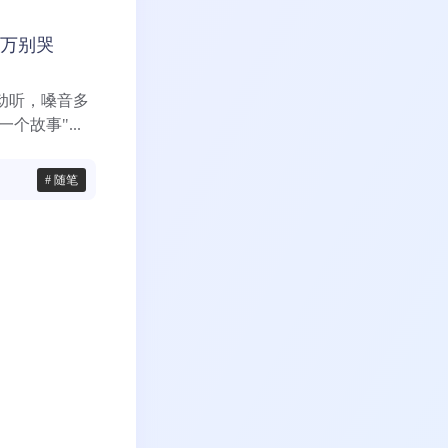
千万别哭
动听，嗓音多
故事"...
# 随笔