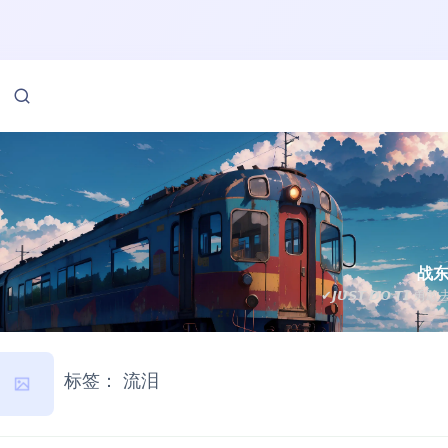
战
✔𝙅𝙐𝙎𝙏 𝘿𝙊 𝙏𝙄 勇
标签：
流泪