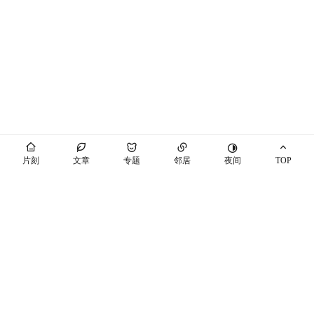
夜间
片刻
文章
专题
邻居
TOP
海屿你
马也_Crabbit
THEME BY PIXIT
个站商店
开往
十年之约
萌ICP备20230089号
空间穿梭
随机博客
博友圈
辽ICP备2021003813号-7
辽公网安备21041102000447号