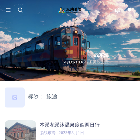
战东海
✔𝙅𝙐𝙎𝙏 𝘿𝙊 𝙏𝙄 勇敢去做
标签：
旅途
本溪花溪沐温泉度假两日行
@战东海
-
2023年3月1日