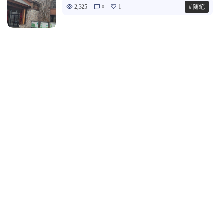
2,325
1
# 随笔
0