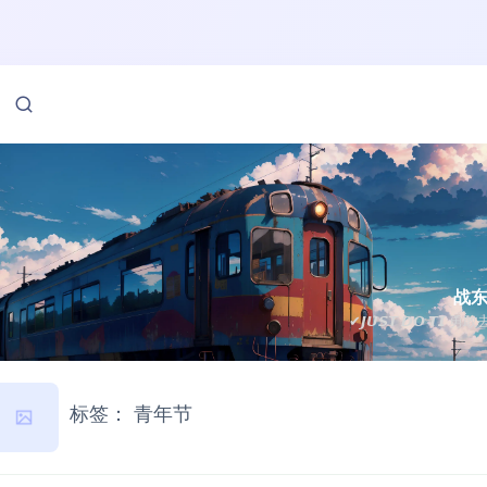
战
✔𝙅𝙐𝙎𝙏 𝘿𝙊 𝙏𝙄 勇
标签：
青年节