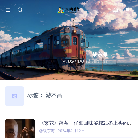
战东海
✔𝙅𝙐𝙎𝙏 𝘿𝙊 𝙏𝙄 勇敢去做
标签：
游本昌
《繁花》落幕，仔细回味爷叔21条上头的金句
@战东海
-
2024年2月12日