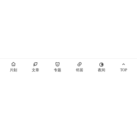
夜间
片刻
文章
专题
邻居
TOP
海屿你
马也_Crabbit
THEME BY PIXIT
个站商店
开往
十年之约
萌ICP备20230089号
空间穿梭
随机博客
博友圈
辽ICP备2021003813号-7
辽公网安备21041102000447号