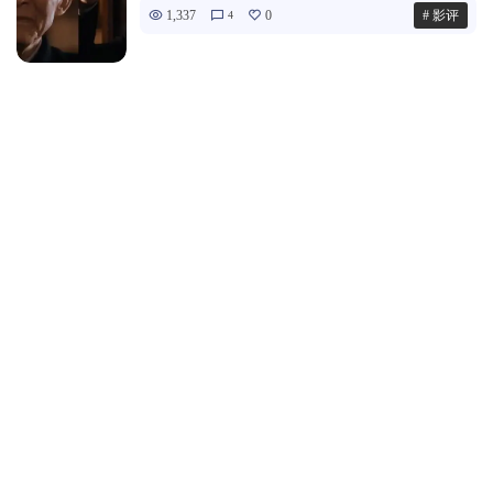
1,337
0
# 影评
4