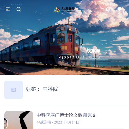
战东海
✔𝙅𝙐𝙎𝙏 𝘿𝙊 𝙏𝙄 勇敢去做
标签：
中科院
中科院寒门博士论文致谢原文
@战东海
-
2023年4月14日