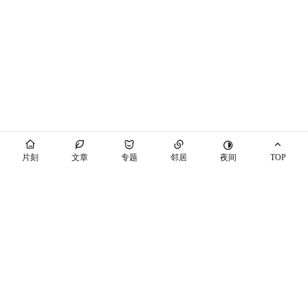
夜间
片刻
文章
专题
邻居
TOP
海屿你
马也_Crabbit
THEME BY PIXIT
个站商店
开往
十年之约
萌ICP备20230089号
空间穿梭
随机博客
博友圈
辽ICP备2021003813号-7
辽公网安备21041102000447号