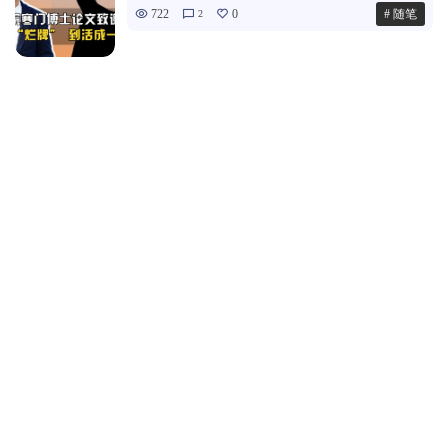
722
0
# 随笔
2