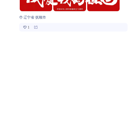
辽宁省·抚顺市
1