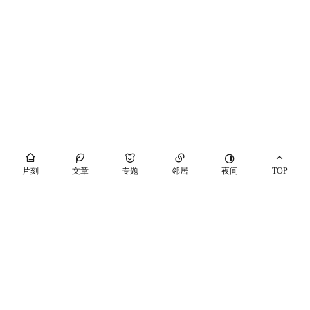
夜间
片刻
文章
专题
邻居
TOP
海屿你
马也_Crabbit
THEME BY PIXIT
个站商店
开往
十年之约
萌ICP备20230089号
空间穿梭
随机博客
博友圈
辽ICP备2021003813号-7
辽公网安备21041102000447号