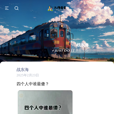
战东海
✔𝙅𝙐𝙎𝙏 𝘿𝙊 𝙏𝙄 勇敢去做
战东海
2025年2月23日
四个人中谁最傻？